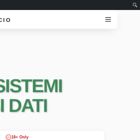
CIO
ISTEMI
 DATI
18+ Only
18+