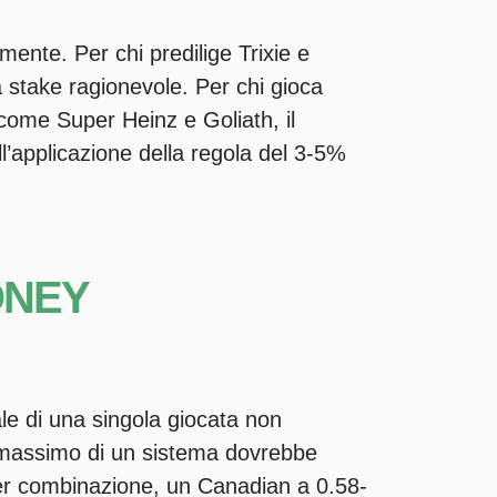
mente. Per chi predilige Trixie e
 stake ragionevole. Per chi gioca
come Super Heinz e Goliath, il
l’applicazione della regola del 3-5%
ONEY
le di una singola giocata non
to massimo di un sistema dovrebbe
er combinazione, un Canadian a 0.58-