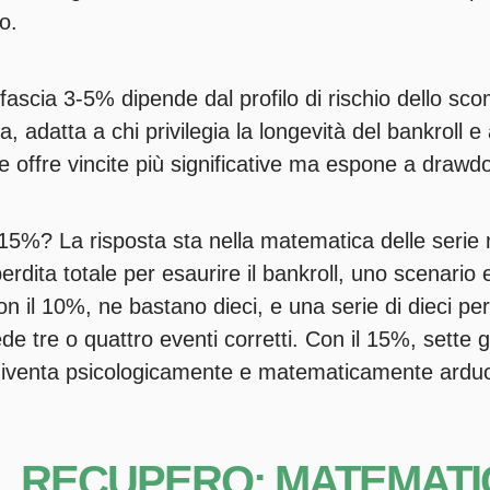
o.
 fascia 3-5% dipende dal profilo di rischio dello sco
a, adatta a chi privilegia la longevità del bankroll 
offre vincite più significative ma espone a drawdow
l 15%? La risposta sta nella matematica delle serie
erdita totale per esaurire il bankroll, uno scenari
n il 10%, ne bastano dieci, e una serie di dieci per
iede tre o quattro eventi corretti. Con il 15%, sett
ro diventa psicologicamente e matematicamente ardu
L RECUPERO: MATEMATI