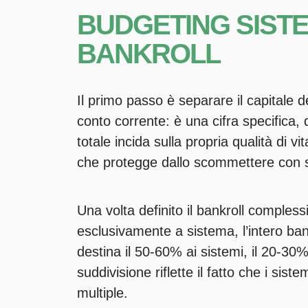
BUDGETING SISTE
BANKROLL
Il primo passo è separare il capitale d
conto corrente: è una cifra specifica,
totale incida sulla propria qualità di 
che protegge dallo scommettere con so
Una volta definito il bankroll comples
esclusivamente a sistema, l’intero bank
destina il 50-60% ai sistemi, il 20-30
suddivisione riflette il fatto che i sis
multiple.