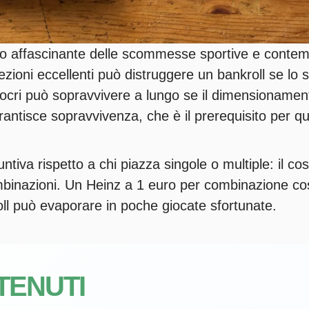
o affascinante delle scommesse sportive e contem
ioni eccellenti può distruggere un bankroll se lo 
cri può sopravvivere a lungo se il dimensionamento
rantisce sopravvivenza, che è il prerequisito per qu
tiva rispetto a chi piazza singole o multiple: il co
ombinazioni. Un Heinz a 1 euro per combinazione co
oll può evaporare in poche giocate sfortunate.
TENUTI