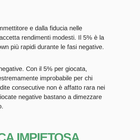
mmettitore e dalla fiducia nelle
e accetta rendimenti modesti. Il 5% è la
n più rapidi durante le fasi negative.
 negative. Con il 5% per giocata,
o estremamente improbabile per chi
dite consecutive non è affatto rara nei
e giocate negative bastano a dimezzare
o.
CA IMPIETOSA