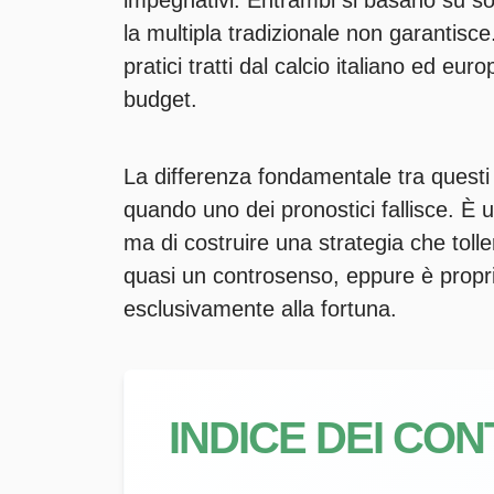
la multipla tradizionale non garantisc
pratici tratti dal calcio italiano ed eu
budget.
La differenza fondamentale tra questi 
quando uno dei pronostici fallisce. È u
ma di costruire una strategia che tolle
quasi un controsenso, eppure è proprio
esclusivamente alla fortuna.
INDICE DEI CON