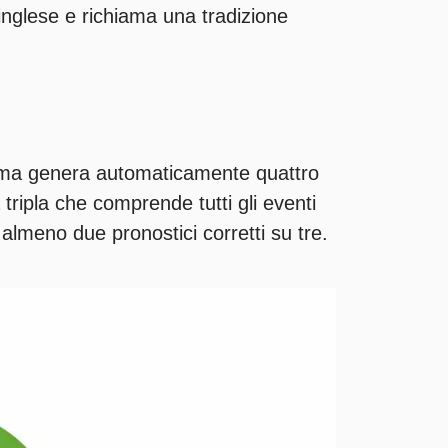
l’inglese e richiama una tradizione
istema genera automaticamente quattro
ripla che comprende tutti gli eventi
almeno due pronostici corretti su tre.