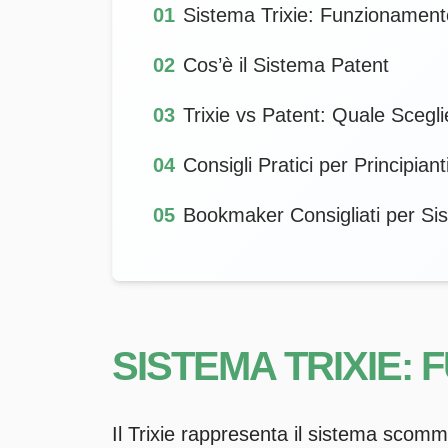
Sistema Trixie: Funzionament
Cos’è il Sistema Patent
Trixie vs Patent: Quale Scegli
Consigli Pratici per Principiant
Bookmaker Consigliati per Sis
SISTEMA TRIXIE:
Il Trixie rappresenta il sistema scomm