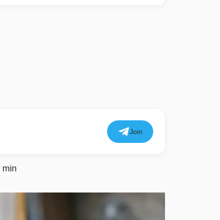
Join
7 min