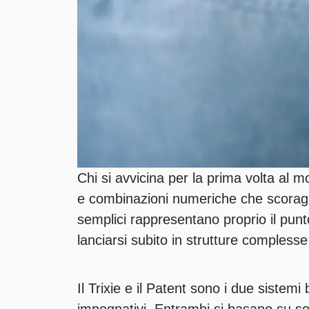
Chi si avvicina per la prima volta al 
e combinazioni numeriche che scoraggia
semplici rappresentano proprio il pun
lanciarsi subito in strutture compless
Il Trixie e il Patent sono i due siste
impegnativi. Entrambi si basano su sol