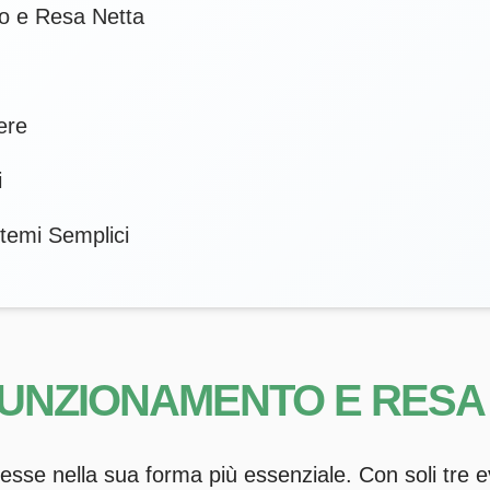
o e Resa Netta
ere
i
temi Semplici
 FUNZIONAMENTO E RESA
esse nella sua forma più essenziale. Con soli tre ev