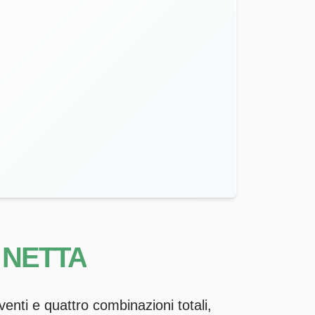
 NETTA
enti e quattro combinazioni totali,