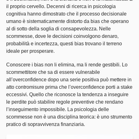
il proprio cervello. Decenni di ricerca in psicologia
cognitiva hanno dimostrato che il processo decisionale
umano è sistematicamente distorto da bias che operano
al di sotto della soglia di consapevolezza. Nelle
scommesse, dove le decisioni coinvolgono denaro,
probabilità e incertezza, questi bias trovano il terreno
ideale per prosperare.
Conoscere i bias non li elimina, ma li rende gestibili. Lo
scommettitore che sa di essere vulnerabile
all’overconfidence dopo una serie positiva può mettere in
atto contromisure prima che l’overconfidence porti a stake
eccessivi. Quello che riconosce la tendenza a inseguire
le perdite può stabilire regole preventive che rendano
l’inseguimento impossibile. La psicologia delle
scommesse non è una disciplina teorica: è uno strumento
pratico di sopravvivenza finanziaria.