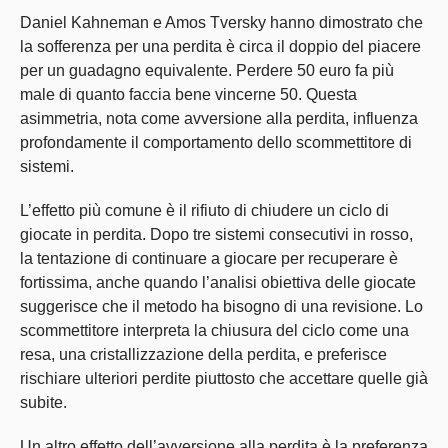
Daniel Kahneman e Amos Tversky hanno dimostrato che
la sofferenza per una perdita è circa il doppio del piacere
per un guadagno equivalente. Perdere 50 euro fa più
male di quanto faccia bene vincerne 50. Questa
asimmetria, nota come avversione alla perdita, influenza
profondamente il comportamento dello scommettitore di
sistemi.
L’effetto più comune è il rifiuto di chiudere un ciclo di
giocate in perdita. Dopo tre sistemi consecutivi in rosso,
la tentazione di continuare a giocare per recuperare è
fortissima, anche quando l’analisi obiettiva delle giocate
suggerisce che il metodo ha bisogno di una revisione. Lo
scommettitore interpreta la chiusura del ciclo come una
resa, una cristallizzazione della perdita, e preferisce
rischiare ulteriori perdite piuttosto che accettare quelle già
subite.
Un altro effetto dell’avversione alla perdita è la preferenza