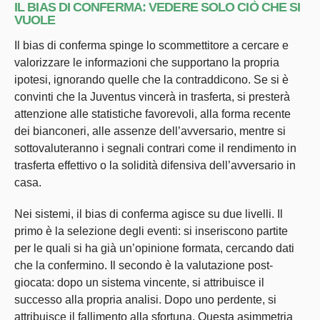
IL BIAS DI CONFERMA: VEDERE SOLO CIÒ CHE SI
VUOLE
Il bias di conferma spinge lo scommettitore a cercare e
valorizzare le informazioni che supportano la propria
ipotesi, ignorando quelle che la contraddicono. Se si è
convinti che la Juventus vincerà in trasferta, si presterà
attenzione alle statistiche favorevoli, alla forma recente
dei bianconeri, alle assenze dell’avversario, mentre si
sottovaluteranno i segnali contrari come il rendimento in
trasferta effettivo o la solidità difensiva dell’avversario in
casa.
Nei sistemi, il bias di conferma agisce su due livelli. Il
primo è la selezione degli eventi: si inseriscono partite
per le quali si ha già un’opinione formata, cercando dati
che la confermino. Il secondo è la valutazione post-
giocata: dopo un sistema vincente, si attribuisce il
successo alla propria analisi. Dopo uno perdente, si
attribuisce il fallimento alla sfortuna. Questa asimmetria