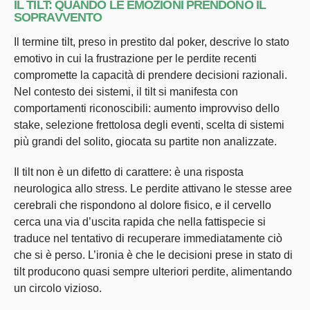
IL TILT: QUANDO LE EMOZIONI PRENDONO IL
SOPRAVVENTO
Il termine tilt, preso in prestito dal poker, descrive lo stato
emotivo in cui la frustrazione per le perdite recenti
compromette la capacità di prendere decisioni razionali.
Nel contesto dei sistemi, il tilt si manifesta con
comportamenti riconoscibili: aumento improvviso dello
stake, selezione frettolosa degli eventi, scelta di sistemi
più grandi del solito, giocata su partite non analizzate.
Il tilt non è un difetto di carattere: è una risposta
neurologica allo stress. Le perdite attivano le stesse aree
cerebrali che rispondono al dolore fisico, e il cervello
cerca una via d’uscita rapida che nella fattispecie si
traduce nel tentativo di recuperare immediatamente ciò
che si è perso. L’ironia è che le decisioni prese in stato di
tilt producono quasi sempre ulteriori perdite, alimentando
un circolo vizioso.