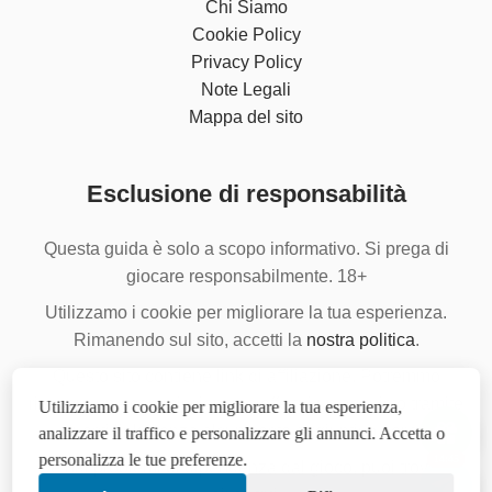
Chi Siamo
Cookie Policy
Privacy Policy
Note Legali
Mappa del sito
Esclusione di responsabilità
Questa guida è solo a scopo informativo. Si prega di
giocare responsabilmente. 18+
Utilizzamo i cookie per migliorare la tua esperienza.
Rimanendo sul sito, accetti la
nostra politica
.
Questo sito contiene link di affiliazione. Potremmo
ricevere una commissione se effettui un acquisto tramite
Utilizziamo i cookie per migliorare la tua esperienza,
questi link, senza alcun costo aggiuntivo per te.
analizzare il traffico e personalizzare gli annunci. Accetta o
personalizza le tue preferenze.
14:45
Se hai problemi di dipendenza dal gioco, puoi trovare